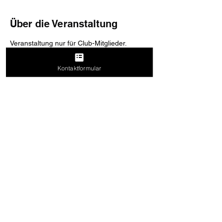
Über die Veranstaltung
Veranstaltung nur für Club-Mitglieder. 
Details kommen mit der Club-Post.
Kontaktformular
Diese Veranstaltung teilen
Abo-Formular
Absenden