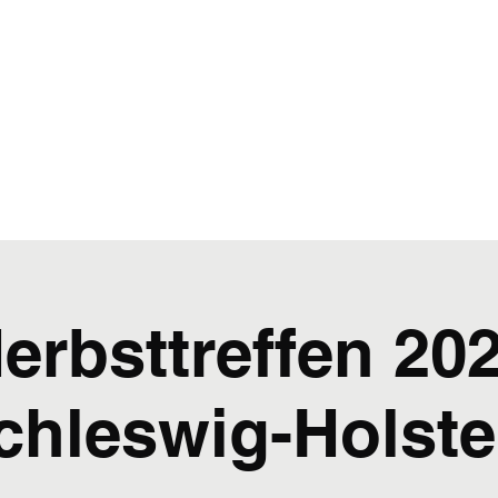
m
Club-Galerie
Event-Galerie
Kontakt & Mitglied werden
erbsttreffen 20
chleswig-Holste